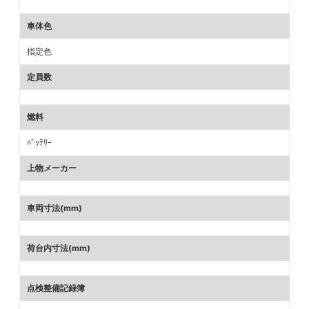
車体色
指定色
定員数
燃料
ﾊﾞｯﾃﾘｰ
上物メーカー
車両寸法(mm)
荷台内寸法(mm)
点検整備記録簿