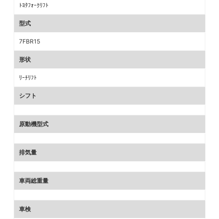
ﾄﾖﾀﾌｫｰｸﾘﾌﾄ
型式
7FBR15
形状
ﾘｰﾁﾘﾌﾄ
シフト
原動機型式
排気量
車両総重量
車検