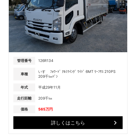
管理番号
126R134
いすゞ ﾌｫﾜｰﾄﾞ ｱﾙﾐｳｲﾝｸﾞ ﾜｲﾄﾞ 6MT ﾘｰﾌｻｽ 210PS
車種
209千㎞ﾊﾞﾝ
年式
平成29年11月
走行距離
209千㎞
価格
565万円
詳しくはこちら