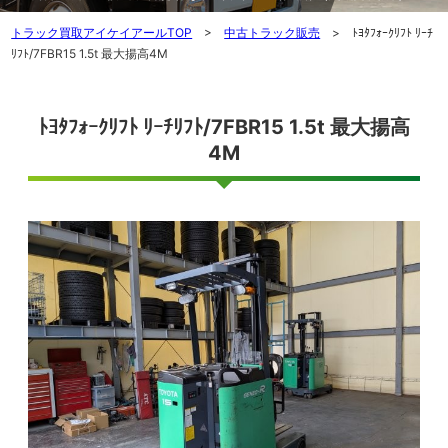
トラック買取アイケイアールTOP
>
中古トラック販売
> ﾄﾖﾀﾌｫｰｸﾘﾌﾄ ﾘｰﾁ
ﾘﾌﾄ/7FBR15 1.5t 最大揚高4M
ﾄﾖﾀﾌｫｰｸﾘﾌﾄ ﾘｰﾁﾘﾌﾄ/7FBR15 1.5t 最大揚高
4M