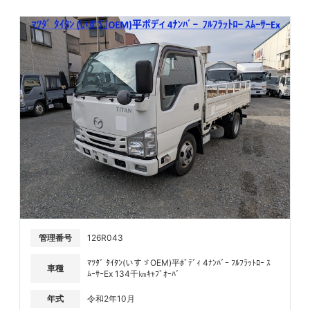
管理番号
126R043
ﾏﾂﾀﾞ ﾀｲﾀﾝ(いすゞOEM)平ﾎﾞﾃﾞｨ 4ﾅﾝﾊﾞｰ ﾌﾙﾌﾗｯﾄﾛｰ ｽ
車種
ﾑｰｻｰEx 134千㎞ｷｬﾌﾞｵｰﾊﾞ
年式
令和2年10月