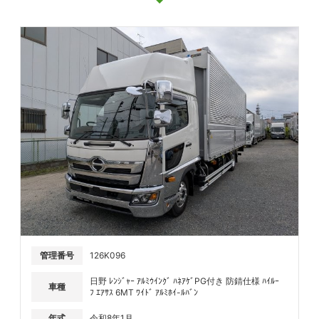
管理番号
126K096
日野 ﾚﾝｼﾞｬｰ ｱﾙﾐｳｲﾝｸﾞ ﾊﾈｱｹﾞPG付き 防錆仕様 ﾊｲﾙｰ
車種
ﾌ ｴｱｻｽ 6MT ﾜｲﾄﾞ ｱﾙﾐﾎｲ-ﾙﾊﾞﾝ
年式
令和8年1月