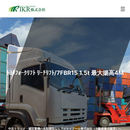
togg
navi
ﾄﾖﾀﾌｫｰｸﾘﾌﾄ ﾘｰﾁﾘﾌﾄ/7FBR15 1.5t 最大揚高4M
中古トラック・建設重機の高額買取ならアイケイアール株式会社（大阪府東大阪市）へ