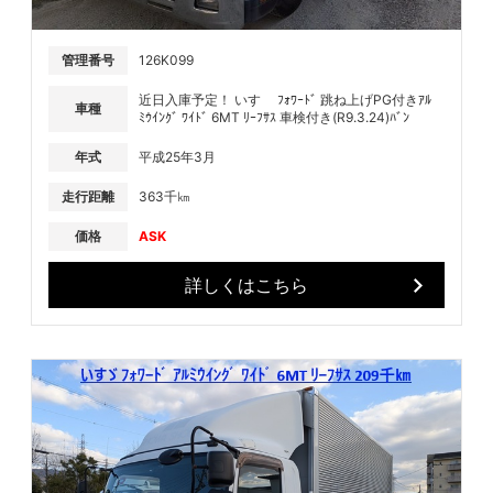
管理番号
126K099
近日入庫予定！ いすゞ ﾌｫﾜｰﾄﾞ 跳ね上げPG付きｱﾙ
車種
ﾐｳｲﾝｸﾞ ﾜｲﾄﾞ 6MT ﾘｰﾌｻｽ 車検付き(R9.3.24)ﾊﾞﾝ
年式
平成25年3月
走行距離
363千㎞
価格
ASK
詳しくはこちら