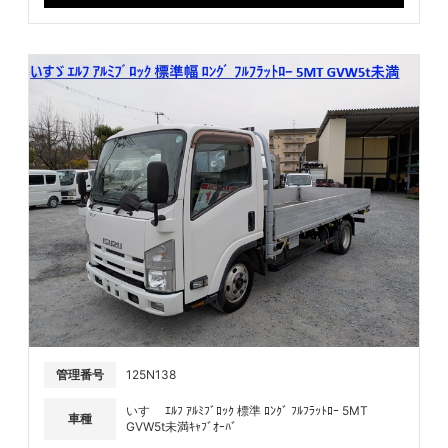
管理番号
125N138
いすゞ ｴﾙﾌ ｱﾙﾐﾌﾞﾛｯｸ 標準 ﾛﾝｸﾞ ﾌﾙﾌﾗｯﾄﾛｰ 5MT
車種
GVW5t未満ｷｬﾌﾞｵｰﾊﾞ