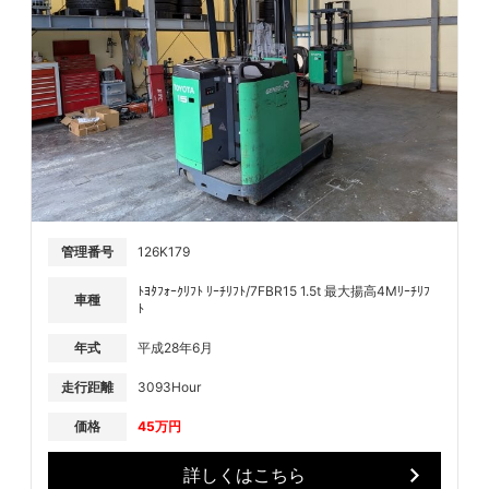
管理番号
126K179
ﾄﾖﾀﾌｫｰｸﾘﾌﾄ ﾘｰﾁﾘﾌﾄ/7FBR15 1.5t 最大揚高4Mﾘｰﾁﾘﾌ
車種
ﾄ
年式
平成28年6月
走行距離
3093Hour
価格
45万円
詳しくはこちら