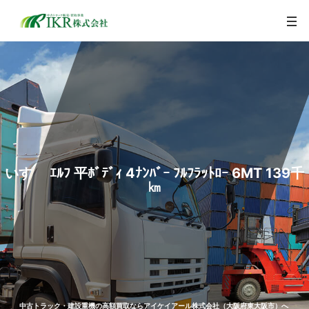
togg
navi
いすゞ ｴﾙﾌ 平ﾎﾞﾃﾞｨ 4ﾅﾝﾊﾞｰ ﾌﾙﾌﾗｯﾄﾛｰ 6MT 139千
㎞
中古トラック・建設重機の高額買取ならアイケイアール株式会社（大阪府東大阪市）へ