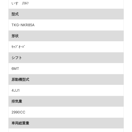
いすゞ/ｴﾙﾌ
型式
TKG-NKR85A
形状
ｷｬﾌﾞｵｰﾊﾞ
シフト
6MT
原動機型式
4JJ1
排気量
2990CC
車両総重量