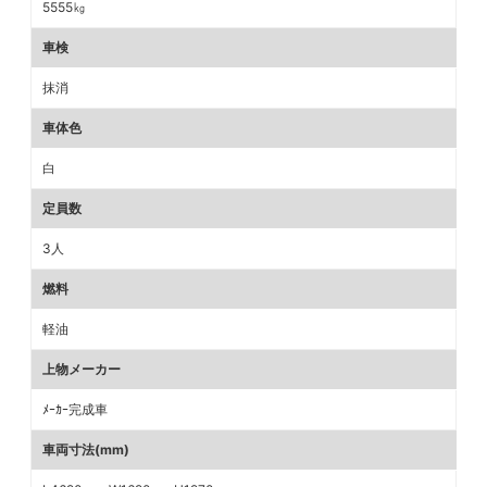
5555㎏
車検
抹消
車体色
白
定員数
3人
燃料
軽油
上物メーカー
ﾒｰｶｰ完成車
車両寸法(mm)