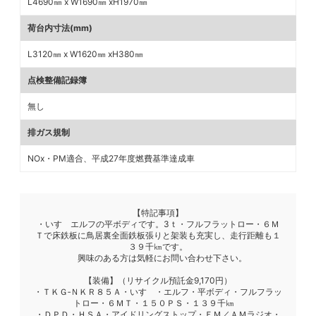
L4690㎜ x W1690㎜ xH1970㎜
荷台内寸法(mm)
L3120㎜ x W1620㎜ xH380㎜
点検整備記録簿
無し
排ガス規制
NOx・PM適合、平成27年度燃費基準達成車
【特記事項】
・いすゞエルフの平ボディです。3ｔ・フルフラットロー・６Ｍ
Ｔで床鉄板に鳥居裏全面鉄板張りと架装も充実し、走行距離も１
３９千㎞です。
興味のある方は気軽にお問い合わせ下さい。
【装備】（リサイクル預託金9,170円）
・ＴＫＧ‐ＮＫＲ８５Ａ・いすゞ・エルフ・平ボディ・フルフラッ
トロー・６ＭＴ・１５０ＰＳ・１３９千㎞
・ＤＰＤ・ＨＳＡ・アイドリングストップ・ＦＭ／ＡＭラジオ・