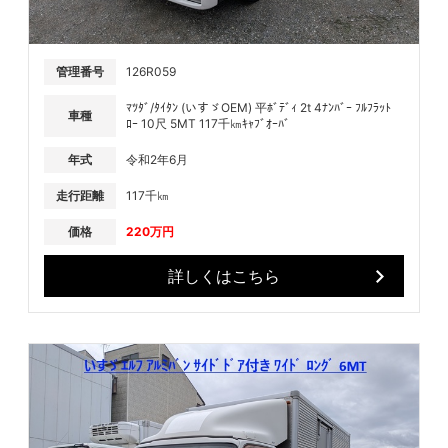
管理番号
126R059
ﾏﾂﾀﾞ/ﾀｲﾀﾝ (いすゞOEM) 平ﾎﾞﾃﾞｨ 2t 4ﾅﾝﾊﾞｰ ﾌﾙﾌﾗｯﾄ
車種
ﾛｰ 10尺 5MT 117千㎞ｷｬﾌﾞｵｰﾊﾞ
年式
令和2年6月
走行距離
117千㎞
価格
220万円
詳しくはこちら