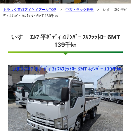
トラック買取アイケイアールTOP
>
中古トラック販売
> いすゞ ｴﾙﾌ 平ﾎﾞ
ﾃﾞｨ 4ﾅﾝﾊﾞｰ ﾌﾙﾌﾗｯﾄﾛｰ 6MT 139千㎞
いすゞ ｴﾙﾌ 平ﾎﾞﾃﾞｨ 4ﾅﾝﾊﾞｰ ﾌﾙﾌﾗｯﾄﾛｰ 6MT
139千㎞