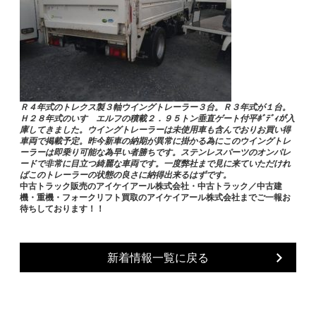
Ｒ４年式のトレクス製３軸ウイングトレーラー３台。Ｒ３年式が１台。
Ｈ２８年式のいすゞエルフの積載２．９５トン垂直ゲート付平ﾎﾞﾃﾞｨが入
庫してきました。ウイングトレーラーは未使用車も含んでおりお買い得
車両で掲載予定。昨今新車の納期が異常に掛かる為にこのウイングトレ
ーラーは即乗り可能な為早い者勝ちです。ステンレスパーツのオンパレ
ードで非常に目立つ綺麗な車両です。一度弊社まで見に来ていただけれ
ばこのトレーラーの状態の良さに納得出来るはずです。
中古トラック販売のアイケイアール株式会社・中古トラック／中古建
機・重機・フォークリフト買取のアイケイアール株式会社までご一報お
待ちしております！！
新着情報一覧に戻る