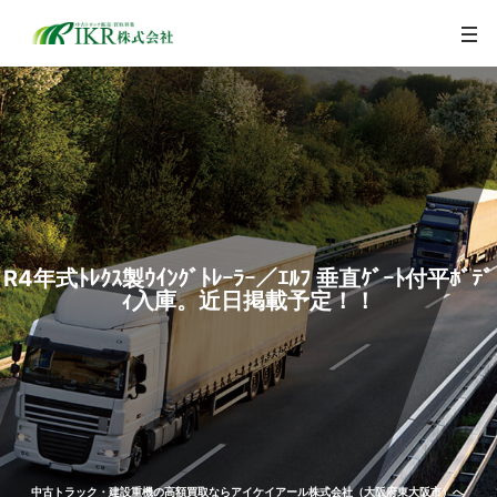
togg
navi
R4年式ﾄﾚｸｽ製ｳｲﾝｸﾞﾄﾚｰﾗｰ／ｴﾙﾌ 垂直ｹﾞｰﾄ付平ﾎﾞﾃﾞ
ｨ入庫。近日掲載予定！！
中古トラック・建設重機の高額買取ならアイケイアール株式会社（大阪府東大阪市）へ