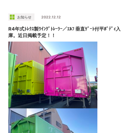
お知らせ
2022.12.12
R4年式ﾄﾚｸｽ製ｳｲﾝｸﾞﾄﾚｰﾗｰ／ｴﾙﾌ 垂直ｹﾞｰﾄ付平ﾎﾞﾃﾞｨ入
庫。近日掲載予定！！