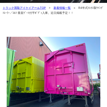
トラック買取アイケイアールTOP
>
新着情報一覧
> R4年式ﾄﾚｸｽ製ｳｲﾝｸﾞ
ﾄﾚｰﾗｰ／ｴﾙﾌ 垂直ｹﾞｰﾄ付平ﾎﾞﾃﾞｨ入庫。近日掲載予定！！