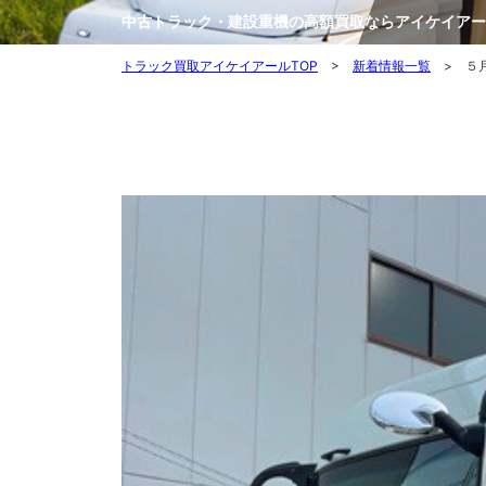
中古トラック・建設重機の高額買取ならアイケイアー
トラック買取アイケイアールTOP
>
新着情報一覧
> ５月