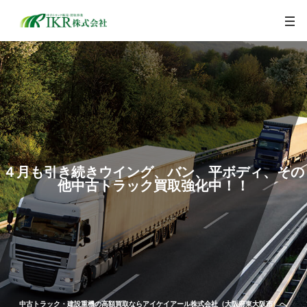
togg
navi
４月も引き続きウイング、バン、平ボディ、その
他中古トラック買取強化中！！
中古トラック・建設重機の高額買取ならアイケイアール株式会社（大阪府東大阪市）へ