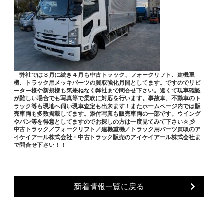
弊社では３月に続き４月も中古トラック、フォークリフト、建機重
機、トラック用メッキパーツの買取強化月間としてます。ですのでリピ
ーター様や新規様も気兼ねなく弊社まで問合せ下さい。遠くて現車確認
が難しい場合でも写真等で柔軟に対応を行います。事故車、不動車のト
ラック等も現地へ伺い現車査定も出来ます！またホームページ内では販
売車両も多数掲載してます。添付写真も販売車両の一部です。ウイング
やバン等を得意としてますのでお探しの方は一度見てみて下さい☆彡
中古トラック／フォークリフト／建機重機／トラック用パーツ買取のア
イケイアール株式会社・中古トラック販売のアイケイアール株式会社ま
で問合せ下さい！！
新着情報一覧に戻る