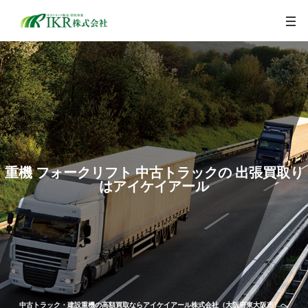
togg
navi
重機 フォークリフト 中古トラックの 出張買取り
はアイケイアール
中古トラック・建設重機の高額買取ならアイケイアール株式会社（大阪府東大阪市）へ