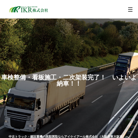
togg
navi
車検整備・看板施工・二次架装完了！ いよいよ
納車！！
中古トラック・建設重機の高額買取ならアイケイアール株式会社（大阪府東大阪市）へ