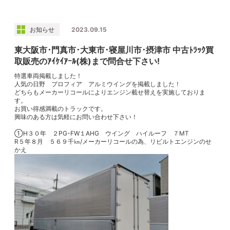
お知らせ
2023.09.15
東大阪市･門真市･大東市･寝屋川市･摂津市 中古ﾄﾗｯｸ買
取販売のｱｲｹｲｱｰﾙ(株)まで問合せ下さい!
特選車両掲載しました！
人気の日野 プロフィア アルミウイングを掲載しました！
どちらもメーカーリコールによりエンジン載せ替えを実施しておりま
す。
お買い得感満載のトラックです。
興味のある方は気軽にお問い合わせ下さい！
①H３０年 ２PG-FW１AHG ウイング ハイルーフ ７MT
R５年８月 ５６９千㎞/メーカーリコールの為、リビルトエンジンのせ
かえ