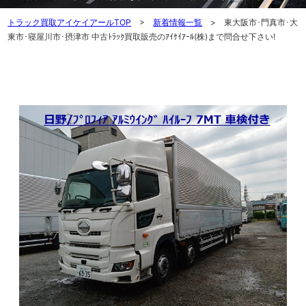
トラック買取アイケイアールTOP
>
新着情報一覧
> 東大阪市･門真市･大
東市･寝屋川市･摂津市 中古ﾄﾗｯｸ買取販売のｱｲｹｲｱｰﾙ(株)まで問合せ下さい!