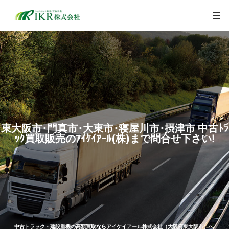
togg
navi
東大阪市･門真市･大東市･寝屋川市･摂津市 中古ﾄﾗ
ｯｸ買取販売のｱｲｹｲｱｰﾙ(株)まで問合せ下さい!
中古トラック・建設重機の高額買取ならアイケイアール株式会社（大阪府東大阪市）へ