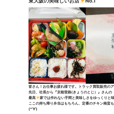
東大阪の美味しいお店
No.1
皆さん！お仕事お疲れ様です。トラック買取販売のアイ
先日、社長から
『京能登路(きょうのとじ）』さんの
最高
家では作れない手間と美味しさをゆっくりと味
ここの持ち帰り弁当はもちろん、定番のチキン南蛮も
(*‘∀‘)