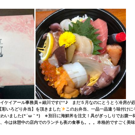
ケイアール事務員＝細川です(^^♪ まだ５月なのにとうとう冷房が必
【彩いろどり弁当】を頂きました
このお弁当、一品一品違う味付けに
わいました(*´ω｀*) ※別日に海鮮丼を注文！具がぎっしりでお腹一
、今は休憩中の店内でのランチも夜の食事も。。。本格的ですごく美味