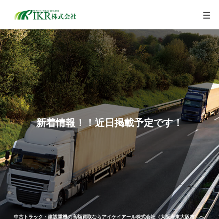
togg
navi
新着情報！！近日掲載予定です！
中古トラック・建設重機の高額買取ならアイケイアール株式会社（大阪府東大阪市）へ