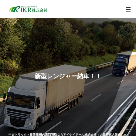
togg
navi
新型レンジャー納車！！
中古トラック・建設重機の高額買取ならアイケイアール株式会社（大阪府東大阪市）へ