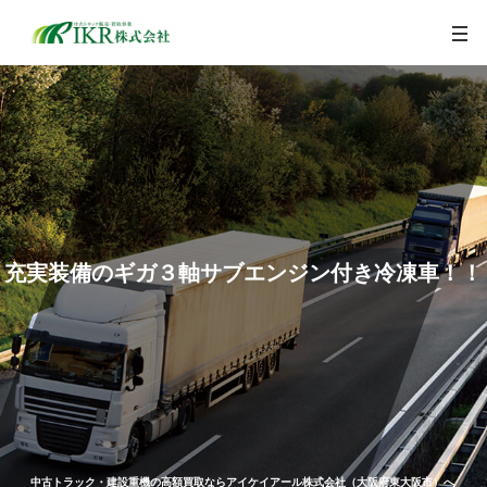
togg
navi
充実装備のギガ３軸サブエンジン付き冷凍車！！
中古トラック・建設重機の高額買取ならアイケイアール株式会社（大阪府東大阪市）へ