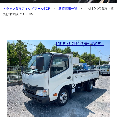
トラック買取アイケイアールTOP
>
新着情報一覧
> 中古ﾄﾗｯｸの買取・販
売は東大阪 ｱｲｹｲｱｰﾙ㈱