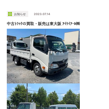
お知らせ
2023.07.14
中古ﾄﾗｯｸの買取・販売は東大阪 ｱｲｹｲｱｰﾙ㈱