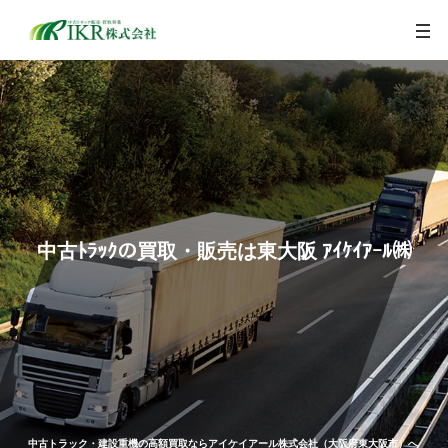
togg
navi
中古ﾄﾗｯｸの買取・販売は東大阪 ｱｲｹｲｱｰﾙ㈱
中古トラック・建設重機の高額買取ならアイケイアール株式会社（大阪府東大阪市）へ