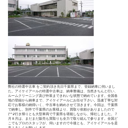
弊社の特選中古車 をご契約頂き先日千葉県まで、登録納車に伺いまし
た。アイケイアールの特選中古車は、納車整備は、当然きちんと行い、
ルームクリーニング及び外装まできれいな状態で納めています。全国各
地の登録から納車まで、アイケイアールにお任せ下さい。迅速丁寧な対
応でお客様の納得いく、中古車を納めさせて頂きます。今回は、千葉県
で納車し、別件で千葉県のお客様より、買取り依頼がありましたので
(^^♪行き帰りとも大型車両で千葉県を堪能しながら、帰社しました。７
月８月は、まだまだ販売も買取りも全力で取り組んで参ります。全国ど
こでもプロのスタッフが、伺いますので今後とも、アイケイアールを是
非よろしくお願いします。