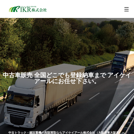
togg
navi
中古車販売 全国どこでも登録納車まで アイケイ
アールにお任せ下さい。
中古トラック・建設重機の高額買取ならアイケイアール株式会社（大阪府東大阪市）へ