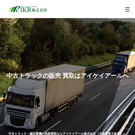
togg
navi
中古トラックの販売 買取はアイケイアールへ
中古トラック・建設重機の高額買取ならアイケイアール株式会社（大阪府東大阪市）へ