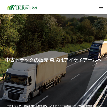
togg
navi
中古トラックの販売 買取はアイケイアールへ
中古トラック・建設重機の高額買取ならアイケイアール株式会社（大阪府東大阪市）へ