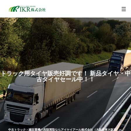
togg
navi
トラック用タイヤ販売好調です！ 新品タイヤ・中
古タイヤセール中！！
中古トラック・建設重機の高額買取ならアイケイアール株式会社（大阪府東大阪市）へ