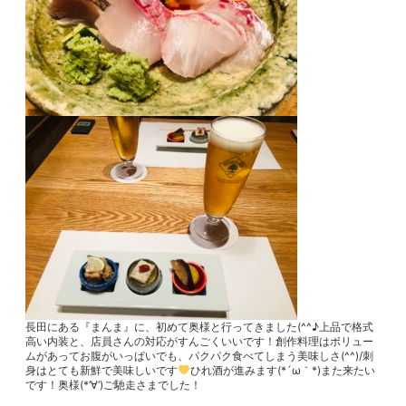
長田にある『まんま』に、初めて奥様と行ってきました(^^♪上品で格式
高い内装と、店員さんの対応がすんごくいいです！創作料理はボリュー
ムがあってお腹がいっぱいでも、パクパク食べてしまう美味しさ(^^)/刺
身はとても新鮮で美味しいです
ひれ酒が進みます(*´ω｀*)また来たい
です！奥様(*‘∀‘)ご馳走さまでした！