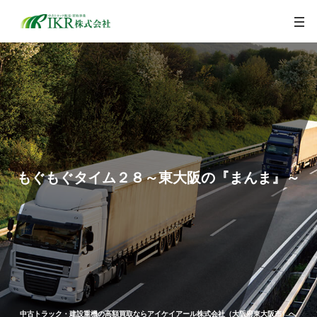
togg
navi
もぐもぐタイム２８～東大阪の『まんま』～
中古トラック・建設重機の高額買取ならアイケイアール株式会社（大阪府東大阪市）へ