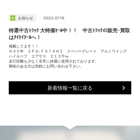
お知らせ
2022.07.16
特選中古ﾄﾗｯｸ 大特価ｾｰﾙ中！！ 中古ﾄﾗｯｸの販売･買取
はｱｲｹｲｱｰﾙへ！
掲載してます！！
Ｈ３０年 ２ＰＧ-ＦＳ７４ＨＺ スーパーグレート アルミウイング
ハイルーフ エアサス ２１３千㎞
走行距離も少なく非常に綺麗に使用されております。
興味のある方は気軽にお問い合わせ下さい。
新着情報一覧に戻る