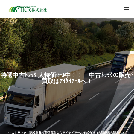
togg
navi
特選中古ﾄﾗｯｸ 大特価ｾｰﾙ中！！ 中古ﾄﾗｯｸの販売･
買取はｱｲｹｲｱｰﾙへ！
中古トラック・建設重機の高額買取ならアイケイアール株式会社（大阪府東大阪市）へ