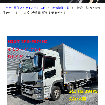
トラック買取アイケイアールTOP
>
新着情報一覧
> 特選中古ﾄﾗｯｸ 大特
価ｾｰﾙ中！！ 中古ﾄﾗｯｸの販売･買取はｱｲｹｲｱｰﾙへ！