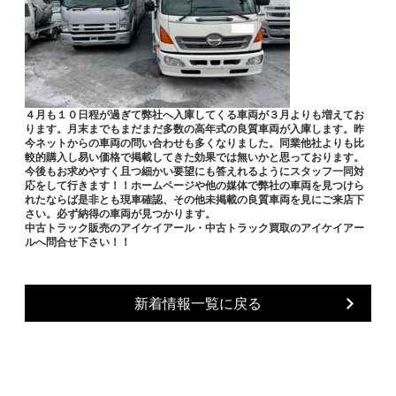
４月も１０日程が過ぎて弊社へ入庫してくる車両が３月よりも増えてお
ります。月末までもまだまだ多数の高年式の良質車両が入庫します。昨
今ネットからの車両の問い合わせも多くなりました。同業他社よりも比
較的購入し易い価格で掲載してきた効果では無いかと思っております。
今後もお求めやすく且つ細かい要望にも答えれるようにスタッフ一同対
応をして行きます！！ホームページや他の媒体で弊社の車両を見つけら
れたならば是非とも現車確認、その他未掲載の良質車両を見にご来店下
さい。必ず納得の車両が見つかります。
中古トラック販売のアイケイアール・中古トラック買取のアイケイアー
ルへ問合せ下さい！！
新着情報一覧に戻る