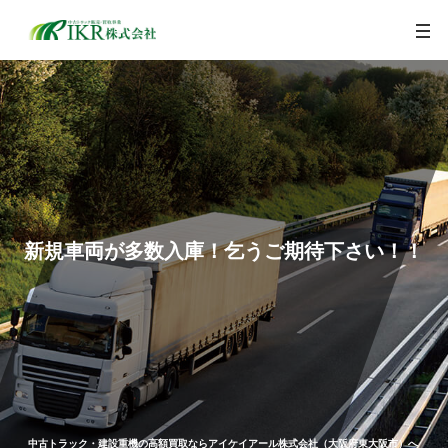
togg
navi
新規車両が多数入庫！乞うご期待下さい！！
中古トラック・建設重機の高額買取ならアイケイアール株式会社（大阪府東大阪市）へ