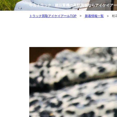
中古トラック・建設重機の高額買取ならアイケイアー
トラック買取アイケイアールTOP
>
新着情報一覧
> 松